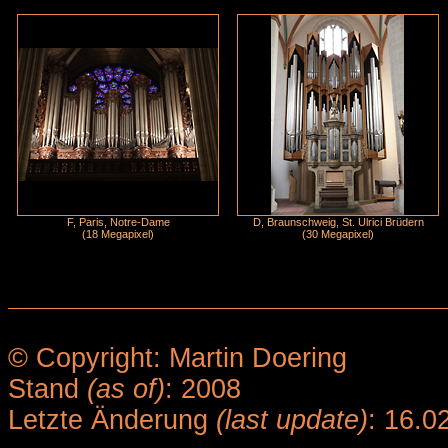
F, Paris, Notre-Dame
D, Braunschweig, St. Ulrici Brüdern
(18 Megapixel)
(30 Megapixel)
© Copyright: Martin Doering
Stand
(as of)
: 2008
Letzte Änderung
(last update)
: 16.0