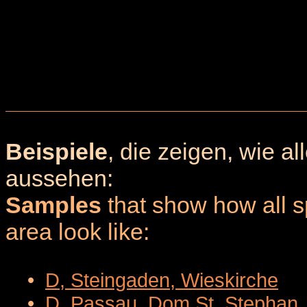
Beispiele
, die zeigen, wie a
aussehen:
Samples
that show how all sp
area look like:
•
D, Steingaden, Wieskirche
•
D, Passau, Dom St. Stephan