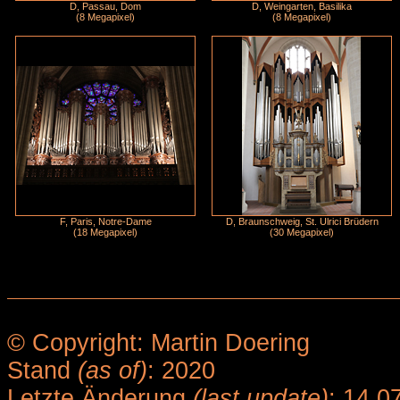
D, Passau, Dom
D, Weingarten, Basilika
(8 Megapixel)
(8 Megapixel)
F, Paris, Notre-Dame
D, Braunschweig, St. Ulrici Brüdern
(18 Megapixel)
(30 Megapixel)
© Copyright: Martin Doering
Stand
(as of)
: 2020
Letzte Änderung
(last update)
: 14.0