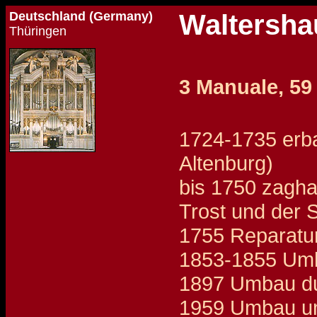
Deutschland (Germany)
Waltershau
Thüringen
3 Manuale, 59 
1724-1735 erbau
Altenburg)
bis 1750 zagha
Trost und der S
1755 Reparatur
1853-1855 Umb
1897 Umbau du
1959 Umbau un