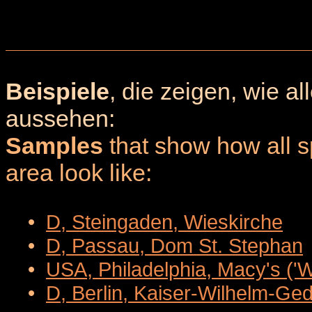
Beispiele
, die zeigen, wie a
aussehen:
Samples
that show how all sp
area look like:
•
D, Steingaden, Wieskirche
•
D, Passau, Dom St. Stephan
•
USA, Philadelphia, Macy's ('
•
D, Berlin, Kaiser-Wilhelm-Ge