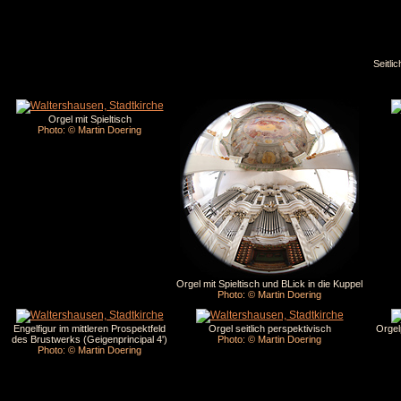
Seitli
Orgel mit Spieltisch
Photo: © Martin Doering
Orgel mit Spieltisch und BLick in die Kuppel
Photo: © Martin Doering
Engelfigur im mittleren Prospektfeld
Orgel seitlich perspektivisch
Orgel
des Brustwerks (Geigenprincipal 4')
Photo: © Martin Doering
Photo: © Martin Doering