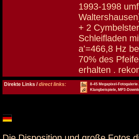
1993-1998 umf
Waltershausen
+ 2 Cymbelste
Schleifladen m
a'=466,8 Hz be
70% des Pfeife
erhalten . reko
Details und Disposition der Orgel / specification and stoplist of this organ
Direkte Links /
direct links:
8-45 Megapixel-Fotogalerie 
Klangbeispiele, MP3-Downl
Die Disposition und große Fotos d