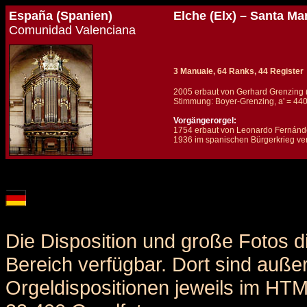
España (Spanien)
Elche (Elx) – Santa Ma
Comunidad Valenciana
3 Manuale, 64 Ranks, 44 Register
2005 erbaut von Gerhard Grenzing (
Stimmung: Boyer-Grenzing, a' = 44
Vorgängerorgel:
1754 erbaut von Leonardo Fernánd
1936 im spanischen Bürgerkrieg ve
Details und Disposition der Orgel / specification and stoplist of this organ
Die Disposition und große Fotos d
Bereich verfügbar. Dort sind auße
Orgeldispositionen jeweils im HT