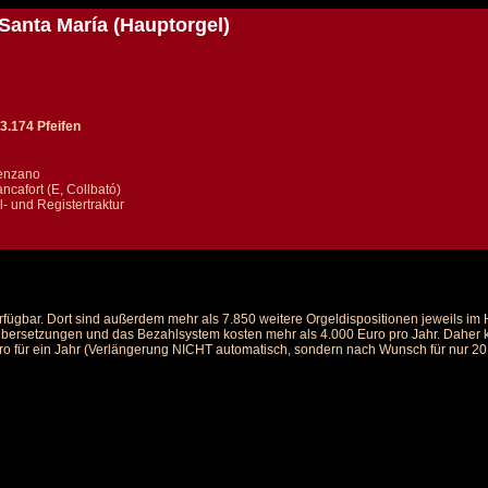
Santa María (Hauptorgel)
3.174 Pfeifen
renzano
ncafort (E, Collbató)
- und Registertraktur
rfügbar. Dort sind außerdem mehr als 7.850 weitere Orgeldispositionen jeweils i
 Übersetzungen und das Bezahlsystem kosten mehr als 4.000 Euro pro Jahr. Daher ka
ro für ein Jahr (Verlängerung NICHT automatisch, sondern nach Wunsch für nur 20 E