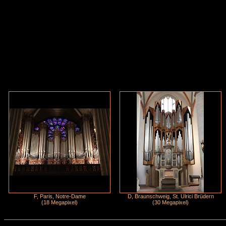
F, Paris, Notre-Dame
D, Braunschweig, St. Ulrici Brüdern
(18 Megapixel)
(30 Megapixel)