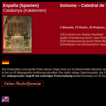
España (Spanien)
Solsona – Catedral de 
Catalunya (Katalonien)
3 Manuale, 70 Ranks, 45 Register, 
1853 erbaut von Gaietà Vilardebó
später Erweiterung durch Juan Flo
2020 Restaurierung durch Albert Bla
Schleifladen mit mechanischer Spiel
Details und Disposition der Orgel / specification and stoplist of this organ
Die Disposition und große Fotos dieser Orgel sind nur im Abonnenten-Bereich ve
in bis zu 45 Megapixeln Auflösung abrufbar. Der dafür nötige Speicherplatz, die
Ein
unbegrenzter Zugriff mit sofortiger Freischaltung
kostet einmalig nur 35 Eu