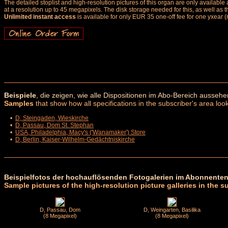
The detailed stoplist and high-resolution pictures of this organ are only availab
at a resolution up to 45 megapixels. The disk storage needed for this, as well as 
Unlimited instant access
is available for only EUR 35 one-off fee for one yxear (
Beispiele
, die zeigen, wie alle Dispositionen im Abo-Bereich aussehe
Samples
that show how all specifications in the subscriber's area look
•
D, Steingaden, Wieskirche
•
D, Passau, Dom St. Stephan
•
USA, Philadelphia, Macy's ('Wanamaker') Store
•
D, Berlin, Kaiser-Wilhelm-Gedächtniskirche
Beispielfotos der hochauflösenden Fotogalerien im Abonnenten
Sample pictures of the high-resolution picture galleries in the s
D, Passau, Dom
D, Weingarten, Basilika
(8 Megapixel)
(8 Megapixel)