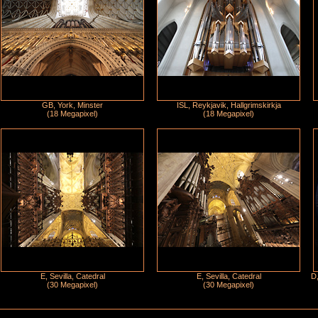
GB, York, Minster
ISL, Reykjavik, Hallgrimskirkja
(18 Megapixel)
(18 Megapixel)
E, Sevilla, Catedral
E, Sevilla, Catedral
D,
(30 Megapixel)
(30 Megapixel)