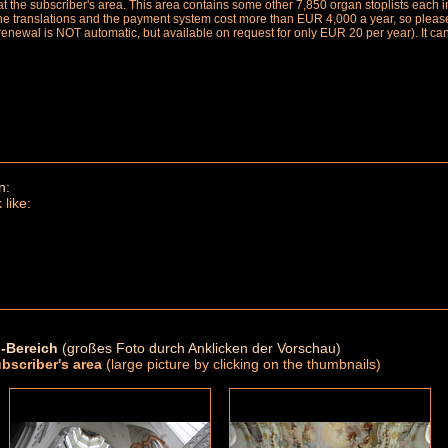
le at the subscriber's area. This area contains some other 7,850 organ stoplists ea
the translations and the payment system cost more than EUR 4,000 a year, so please 
renewal is NOT automatic, but available on request for only EUR 20 per year). It ca
n:
 like:
-Bereich
(großes Foto durch Anklicken der Vorschau)
ubscriber's area
(large picture by clicking on the thumbnails)