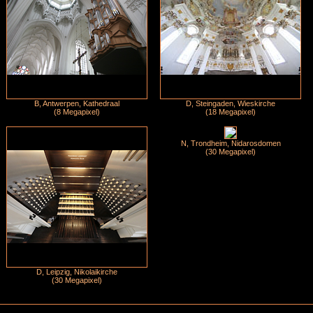
B, Antwerpen, Kathedraal
D, Steingaden, Wieskirche
(8 Megapixel)
(18 Megapixel)
N, Trondheim, Nidarosdomen
(30 Megapixel)
D, Leipzig, Nikolaikirche
(30 Megapixel)