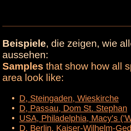
Beispiele
, die zeigen, wie a
aussehen:
Samples
that show how all sp
area look like:
•
D, Steingaden, Wieskirche
•
D, Passau, Dom St. Stephan
•
USA, Philadelphia, Macy's ('
•
D, Berlin, Kaiser-Wilhelm-Ge