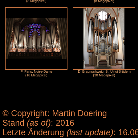
(8 Megapixel)
(8 Megapixel)
F, Paris, Notre-Dame
D, Braunschweig, St. Ulrici Brüdern
(18 Megapixel)
(30 Megapixel)
© Copyright: Martin Doering
Stand
(as of)
: 2016
Letzte Änderung
(last update)
: 16.0