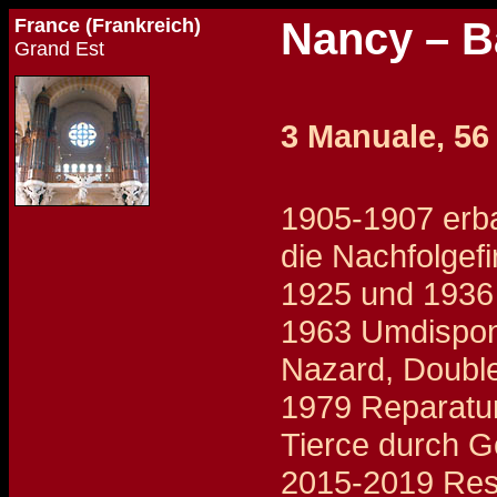
France (Frankreich)
Nancy – B
Grand Est
3 Manuale, 56
1905-1907 erba
die Nachfolgefi
1925 und 1936
1963 Umdisponi
Nazard, Double
1979 Reparatur
Tierce durch G
2015-2019 Rest