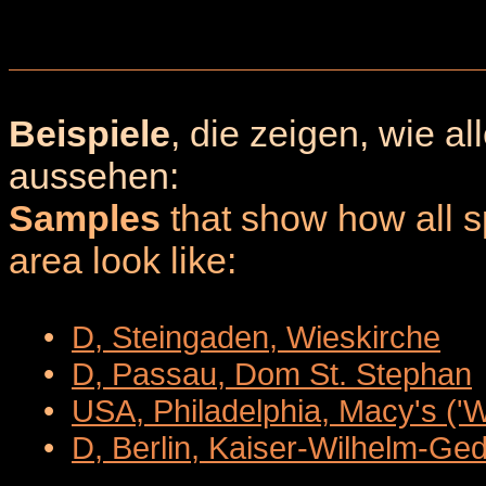
Beispiele
, die zeigen, wie a
aussehen:
Samples
that show how all sp
area look like:
•
D, Steingaden, Wieskirche
•
D, Passau, Dom St. Stephan
•
USA, Philadelphia, Macy's ('
•
D, Berlin, Kaiser-Wilhelm-Ge