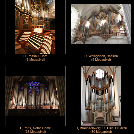
D, Passau, Dom
D, Weingarten, Basilika
(8 Megapixel)
(8 Megapixel)
F, Paris, Notre-Dame
D, Braunschweig, St. Ulrici Brüdern
(18 Megapixel)
(30 Megapixel)