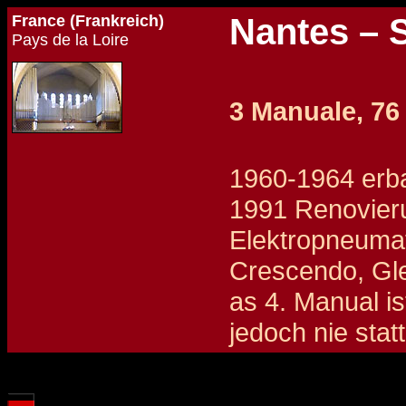
France (Frankreich)
Nantes – 
Pays de la Loire
3 Manuale, 76 
1960-1964 erb
1991 Renovier
Elektropneumati
Crescendo, Gle
as 4. Manual i
jedoch nie sta
Details und Disposition der Orgel / specification and stoplist of this organ