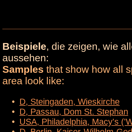
Beispiele
, die zeigen, wie a
aussehen:
Samples
that show how all sp
area look like:
•
D, Steingaden, Wieskirche
•
D, Passau, Dom St. Stephan
•
USA, Philadelphia, Macy's ('
•
D, Berlin, Kaiser-Wilhelm-Ge