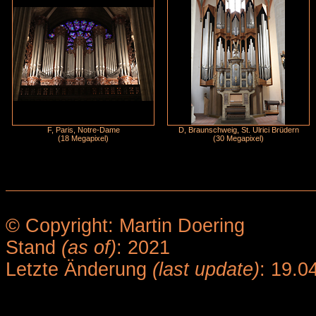
F, Paris, Notre-Dame
D, Braunschweig, St. Ulrici Brüdern
(18 Megapixel)
(30 Megapixel)
© Copyright: Martin Doering
Stand
(as of)
: 2021
Letzte Änderung
(last update)
: 19.0