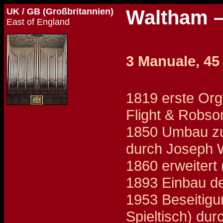
UK / GB (Großbritannien)
Waltham 
East of England
3 Manuale, 45 
1819 erste Org
Flight & Robso
1850 Umbau zu 
durch Joseph W
1860 erweitert
1893 Einbau d
1953 Beseitig
Spieltisch) dur