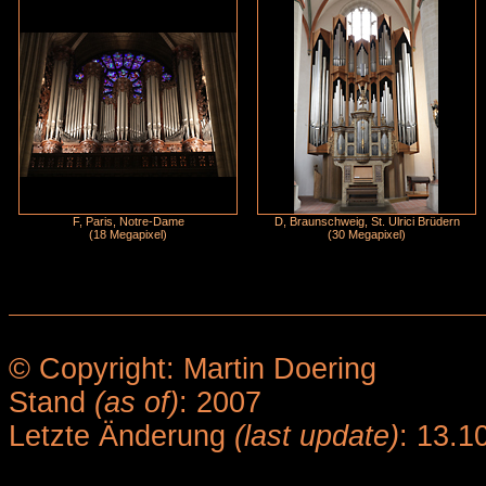
F, Paris, Notre-Dame
D, Braunschweig, St. Ulrici Brüdern
(18 Megapixel)
(30 Megapixel)
© Copyright: Martin Doering
Stand
(as of)
: 2007
Letzte Änderung
(last update)
: 13.1