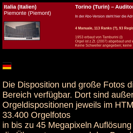
Italia (Italien)
Torino (Turin) – Audit
Piemonte (Piemont)
In der Abo-Version steht hier die 
4 Manuale, 113 Ranks (?), 93 Regist
1953 erbaut von Tamburini (I)
Orgel ist z.Zt. (2007) abgebaut und 
Keine Schweller angegeben; keine 
Details und Disposition der Orgel / specification and stoplist of this organ
Die Disposition und große Fotos d
Bereich verfügbar. Dort sind auße
Orgeldispositionen jeweils im HT
33.400 Orgelfotos
in bis zu 45 Megapixeln Auflösung 