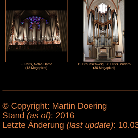
F, Paris, Notre-Dame
D, Braunschweig, St. Ulrici Brüdern
(18 Megapixel)
(30 Megapixel)
© Copyright: Martin Doering
Stand
(as of)
: 2016
Letzte Änderung
(last update)
: 10.0