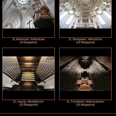
B, Antwerpen, Kathedraal
D, Steingaden, Wieskirche
(8 Megapixel)
(18 Megapixel)
D, Leipzig, Nikolaikirche
N, Trondheim, Nidarosdomen
(30 Megapixel)
(30 Megapixel)