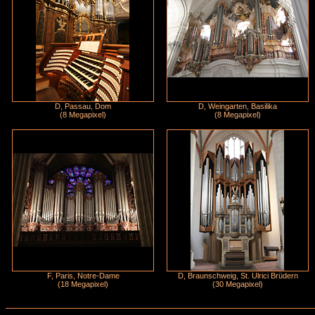
D, Passau, Dom
D, Weingarten, Basilika
(8 Megapixel)
(8 Megapixel)
F, Paris, Notre-Dame
D, Braunschweig, St. Ulrici Brüdern
(18 Megapixel)
(30 Megapixel)