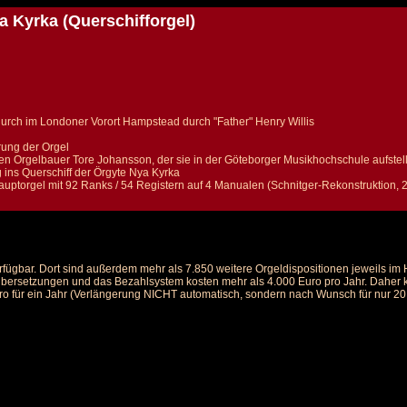
a Kyrka (Querschifforgel)
Church im Londoner Vorort Hampstead durch "Father" Henry Willis
rung der Orgel
n Orgelbauer Tore Johansson, der sie in der Göteborger Musikhochschule aufstell
ins Querschiff der Örgyte Nya Kyrka
auptorgel mit 92 Ranks / 54 Registern auf 4 Manualen (Schnitger-Rekonstruktion, 
rfügbar. Dort sind außerdem mehr als 7.850 weitere Orgeldispositionen jeweils i
 Übersetzungen und das Bezahlsystem kosten mehr als 4.000 Euro pro Jahr. Daher ka
ro für ein Jahr (Verlängerung NICHT automatisch, sondern nach Wunsch für nur 20 E