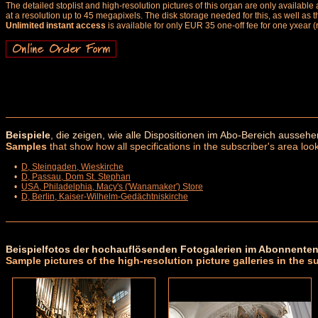
The detailed stoplist and high-resolution pictures of this organ are only availab
at a resolution up to 45 megapixels. The disk storage needed for this, as well as 
Unlimited instant access
is available for only EUR 35 one-off fee for one yxear (
Beispiele
, die zeigen, wie alle Dispositionen im Abo-Bereich aussehe
Samples
that show how all specifications in the subscriber's area look
•
D, Steingaden, Wieskirche
•
D, Passau, Dom St. Stephan
•
USA, Philadelphia, Macy's ('Wanamaker') Store
•
D, Berlin, Kaiser-Wilhelm-Gedächtniskirche
Beispielfotos der hochauflösenden Fotogalerien im Abonnenten
Sample pictures of the high-resolution picture galleries in the s