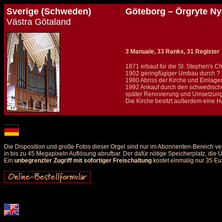
Sverige (Schweden)
Göteborg – Örgryte Ny
Västra Götaland
3 Manuale, 33 Ranks, 31 Register
1871 erbaut für die St. Stephen's 
1902 geringfügiger Umbau durch ?
1980 Abriss der Kirche und Einlage
1992 Ankauf durch den schwedische
später Renovierung und Umsetzung 
Die Kirche besitzt außerdem eine H
Details und Disposition der Orgel / specification and stoplist of this organ
Die Disposition und große Fotos dieser Orgel sind nur im Abonnenten-Bereich ve
in bis zu 45 Megapixeln Auflösung abrufbar. Der dafür nötige Speicherplatz, die
Ein
unbegrenzter Zugriff mit sofortiger Freischaltung
kostet einmalig nur 35 Eu