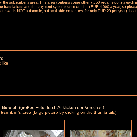
le at the subscriber's area. This area contains some other 7,850 organ stoplists ea
the translations and the payment system cost more than EUR 4,000 a year, so please 
renewal is NOT automatic, but available on request for only EUR 20 per year). It ca
n:
 like:
-Bereich
(großes Foto durch Anklicken der Vorschau)
ubscriber's area
(large picture by clicking on the thumbnails)