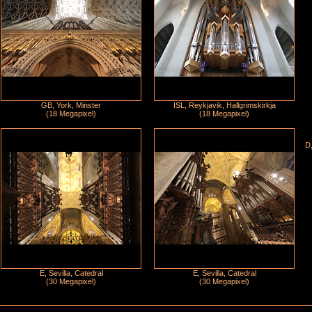
GB, York, Minster
ISL, Reykjavik, Hallgrimskirkja
(18 Megapixel)
(18 Megapixel)
D,
E, Sevilla, Catedral
E, Sevilla, Catedral
(30 Megapixel)
(30 Megapixel)