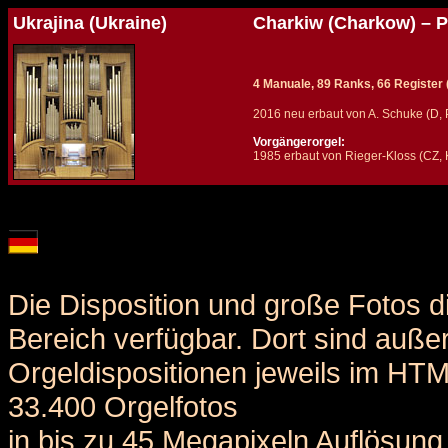
Ukrajina (Ukraine)
Charkiw (Charkow) – P
4 Manuale, 89 Ranks, 66 Register (+
2016 neu erbaut von A. Schuke (D,
Vorgängerorgel:
1985 erbaut von Rieger-Kloss (CZ, 
Details und Disposition der Orgel / specification and stoplist of this organ
Die Disposition und große Fotos d
Bereich verfügbar. Dort sind auße
Orgeldispositionen jeweils im HT
33.400 Orgelfotos
in bis zu 45 Megapixeln Auflösung 