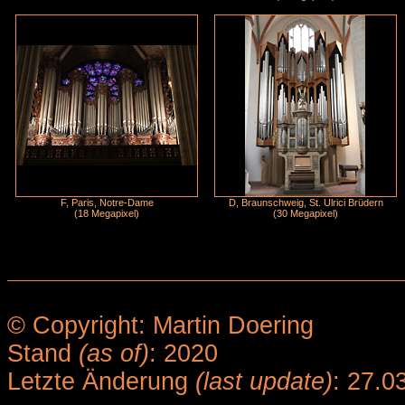
F, Paris, Notre-Dame
D, Braunschweig, St. Ulrici Brüdern
(18 Megapixel)
(30 Megapixel)
© Copyright: Martin Doering
Stand
(as of)
: 2020
Letzte Änderung
(last update)
: 27.0