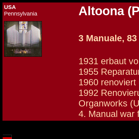
USA
Altoona (
Pennsylvania
3 Manuale, 83 
1931 erbaut vo
1955 Reparatur
1960 renoviert
1992 Renovier
Organworks (U
4. Manual war 
Details und Disposition der Orgel / specification and stoplist of this organ