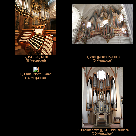
D, Passau, Dom
D, Weingarten, Basilika
(8 Megapixel)
(8 Megapixel)
F, Paris, Notre-Dame
(18 Megapixel)
D, Braunschweig, St. Ulrici Brüdern
(30 Megapixel)