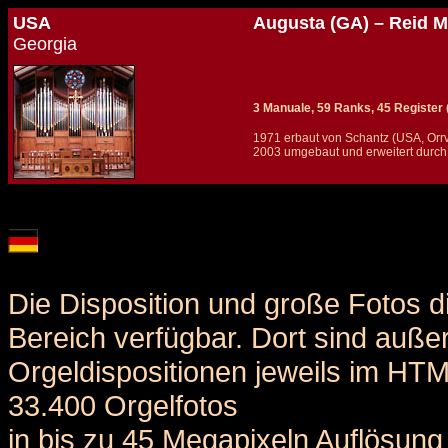
USA
Augusta (GA) – Reid M
Georgia
3 Manuale, 59 Ranks, 45 Register (+ 
1971 erbaut von Schantz (USA, Orrvi
2003 umgebaut und erweitert durch
Details und Disposition der Orgel / specification and stoplist of this organ
Die Disposition und große Fotos d
Bereich verfügbar. Dort sind auße
Orgeldispositionen jeweils im HT
33.400 Orgelfotos
in bis zu 45 Megapixeln Auflösung 