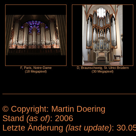
F, Paris, Notre-Dame
D, Braunschweig, St. Ulrici Brüdern
(18 Megapixel)
(30 Megapixel)
© Copyright: Martin Doering
Stand
(as of)
: 2006
Letzte Änderung
(last update)
: 30.0