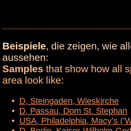
Beispiele
, die zeigen, wie a
aussehen:
Samples
that show how all sp
area look like:
•
D, Steingaden, Wieskirche
•
D, Passau, Dom St. Stephan
•
USA, Philadelphia, Macy's ('
•
D, Berlin, Kaiser-Wilhelm-Ge