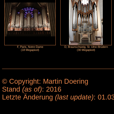
F, Paris, Notre-Dame
D, Braunschweig, St. Ulrici Brüdern
(18 Megapixel)
(30 Megapixel)
© Copyright: Martin Doering
Stand
(as of)
: 2016
Letzte Änderung
(last update)
: 01.0