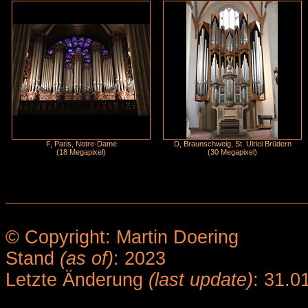
F, Paris, Notre-Dame
D, Braunschweig, St. Ulrici Brüdern
(18 Megapixel)
(30 Megapixel)
© Copyright: Martin Doering
Stand
(as of)
: 2023
Letzte Änderung
(last update)
: 31.0