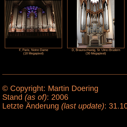
F, Paris, Notre-Dame
D, Braunschweig, St. Ulrici Brüdern
(18 Megapixel)
(30 Megapixel)
© Copyright: Martin Doering
Stand
(as of)
: 2006
Letzte Änderung
(last update)
: 31.1