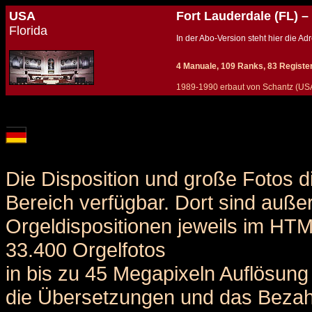
USA
Fort Lauderdale (FL) –
Florida
In der Abo-Version steht hier die 
4 Manuale, 109 Ranks, 83 Register (
1989-1990 erbaut von Schantz (USA,
Details und Disposition der Orgel / specification and stoplist of this organ
Die Disposition und große Fotos d
Bereich verfügbar. Dort sind auße
Orgeldispositionen jeweils im HT
33.400 Orgelfotos
in bis zu 45 Megapixeln Auflösung 
die Übersetzungen und das Bezah