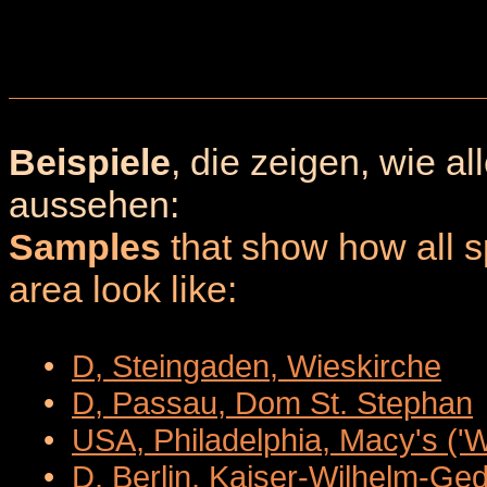
Beispiele
, die zeigen, wie a
aussehen:
Samples
that show how all sp
area look like:
•
D, Steingaden, Wieskirche
•
D, Passau, Dom St. Stephan
•
USA, Philadelphia, Macy's ('
•
D, Berlin, Kaiser-Wilhelm-Ge