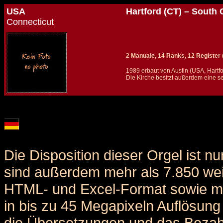
USA
Hartford (CT) – South
Connecticut
2 Manuale, 14 Ranks, 12 Register (+
1989 erbaut von Austin (USA, Hartfo
Die Kirche besitzt außerdem eine se
Details und Disposition der Orgel / specification and stoplist of this organ
Die Disposition dieser Orgel ist n
sind außerdem mehr als 7.850 weit
HTML- und Excel-Format sowie me
in bis zu 45 Megapixeln Auflösung 
die Übersetzungen und das Bezah