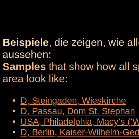
Beispiele
, die zeigen, wie a
aussehen:
Samples
that show how all sp
area look like:
•
D, Steingaden, Wieskirche
•
D, Passau, Dom St. Stephan
•
USA, Philadelphia, Macy's ('
•
D, Berlin, Kaiser-Wilhelm-Ge