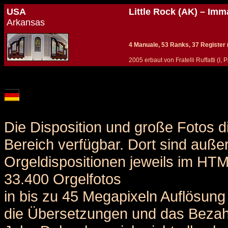
USA
Little Rock (AK) – Im
Arkansas
4 Manuale, 53 Ranks, 37 Register (+ 
2005 erbaut von Fratelli Ruffatti (I,
Details und Disposition der Orgel / specification and stoplist of this organ
Die Disposition und große Fotos d
Bereich verfügbar. Dort sind auße
Orgeldispositionen jeweils im HT
33.400 Orgelfotos
in bis zu 45 Megapixeln Auflösung 
die Übersetzungen und das Bezah