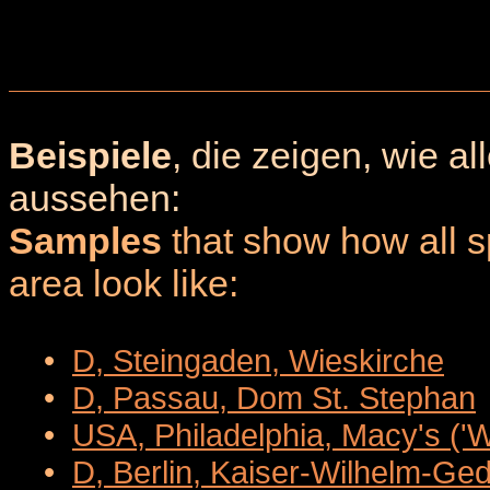
Beispiele
, die zeigen, wie a
aussehen:
Samples
that show how all sp
area look like:
•
D, Steingaden, Wieskirche
•
D, Passau, Dom St. Stephan
•
USA, Philadelphia, Macy's ('
•
D, Berlin, Kaiser-Wilhelm-Ge