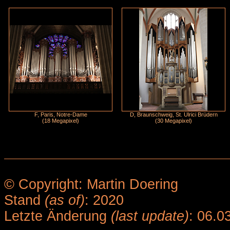
F, Paris, Notre-Dame
D, Braunschweig, St. Ulrici Brüdern
(18 Megapixel)
(30 Megapixel)
© Copyright: Martin Doering
Stand
(as of)
: 2020
Letzte Änderung
(last update)
: 06.0