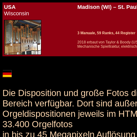
USA
Madison (WI) – St. Pau
Wisconsin
3 Manuale, 59 Ranks, 44 Register
2018 erbaut von Taylor & Boody (U
Mechanische Spieltraktur, elektrisc
Details und Disposition der Orgel / specification and stoplist of this organ
Die Disposition und große Fotos d
Bereich verfügbar. Dort sind auße
Orgeldispositionen jeweils im HT
33.400 Orgelfotos
in bis zu 45 Megapixeln Auflösung 