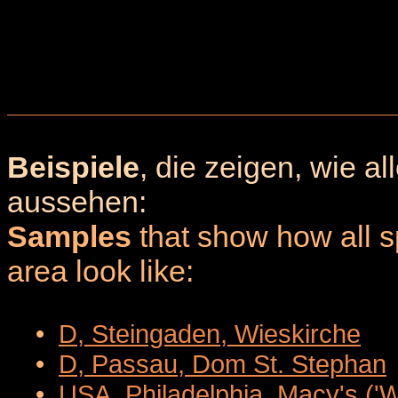
Beispiele
, die zeigen, wie a
aussehen:
Samples
that show how all sp
area look like:
•
D, Steingaden, Wieskirche
•
D, Passau, Dom St. Stephan
•
USA, Philadelphia, Macy's ('