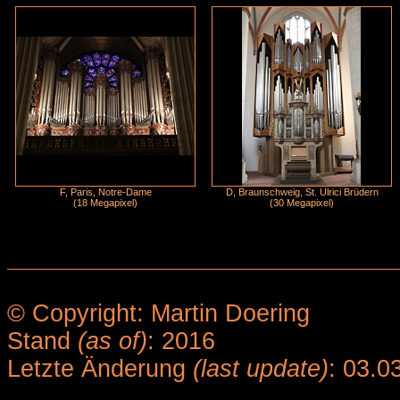
F, Paris, Notre-Dame
D, Braunschweig, St. Ulrici Brüdern
(18 Megapixel)
(30 Megapixel)
© Copyright: Martin Doering
Stand
(as of)
: 2016
Letzte Änderung
(last update)
: 03.0