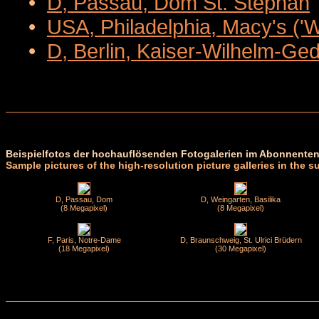
•
D, Passau, Dom St. Stephan
•
USA, Philadelphia, Macy's ('
•
D, Berlin, Kaiser-Wilhelm-Ge
Beispielfotos der hochauflösenden Fotogalerien im Abonnenten
Sample pictures of the high-resolution picture galleries in the s
D, Passau, Dom
D, Weingarten, Basilika
(8 Megapixel)
(8 Megapixel)
F, Paris, Notre-Dame
D, Braunschweig, St. Ulrici Brüdern
(18 Megapixel)
(30 Megapixel)