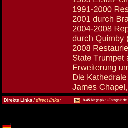
1991-2000 Rest
2001 durch Br
2004-2008 Repa
durch Quimby 
2008 Restaurie
State Trumpet 
Erweiterung um
Die Kathedrale
James Chapel, 
Details und Disposition der Orgel / specification and stoplist of this organ
Direkte Links /
direct links:
8-45 Megapixel-Fotogalerie 