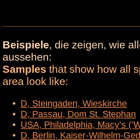
Beispiele
, die zeigen, wie a
aussehen:
Samples
that show how all sp
area look like:
•
D, Steingaden, Wieskirche
•
D, Passau, Dom St. Stephan
•
USA, Philadelphia, Macy's ('
•
D, Berlin, Kaiser-Wilhelm-Ge