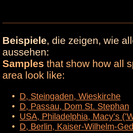
Beispiele
, die zeigen, wie a
aussehen:
Samples
that show how all sp
area look like:
•
D, Steingaden, Wieskirche
•
D, Passau, Dom St. Stephan
•
USA, Philadelphia, Macy's ('
•
D, Berlin, Kaiser-Wilhelm-Ge