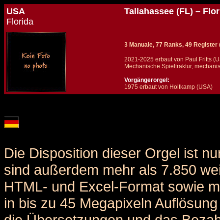
USA
Tallahassee (FL) – Flo
Florida
3 Manuale, 77 Ranks, 49 Register (+
2021-2025 erbaut von Paul Fritts (
Mechanische Spieltraktur, mechanis
Vorgängerorgel:
1975 erbaut von Holtkamp (USA)
Details und Disposition der Orgel / specification and stoplist of this organ
Die Disposition dieser Orgel ist n
sind außerdem mehr als 7.850 weit
HTML- und Excel-Format sowie me
in bis zu 45 Megapixeln Auflösung 
die Übersetzungen und das Bezah