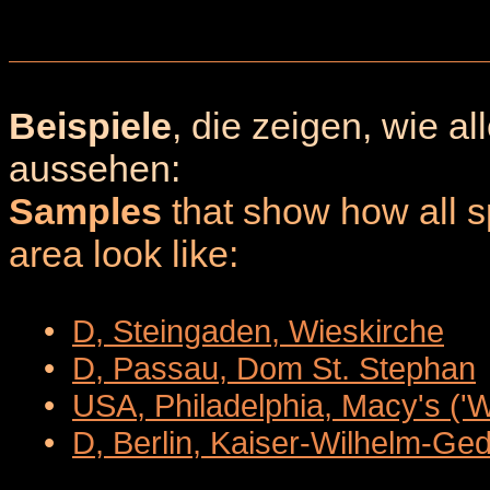
Beispiele
, die zeigen, wie a
aussehen:
Samples
that show how all sp
area look like:
•
D, Steingaden, Wieskirche
•
D, Passau, Dom St. Stephan
•
USA, Philadelphia, Macy's ('
•
D, Berlin, Kaiser-Wilhelm-Ge