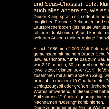
und Seas-Chassis). Jetzt kla
auch alles andere so, wie es s
• Lautsprecher
Dieser Klang sprach sich offenbar heru
möglichen Freunde, Bekannten und sog
Lautsprecherboxen (bis heute weit über
fehlerfrei funktionieren!) und konnte 
weiteren Ausbau meiner Anlage finanzi
Als ich 1986 eine
2.000-Watt-Fetenanl
gemeinsam mit meinem Bruder Schulfe
usw. ausrichtete, führte das zum Bau
war 2,10 m hoch, 50 cm breit und 50 cm 
jeweils zwei Visaton 38-er (15") Tieft
zusammen mit allem anderen Zeug, wa
braucht, in meinem 10 Quadratmeter "
Schlagzeugsoli oder großen Kirchenor
Wortes umwerfend. In dieser Zeit hab
Spitznamen
"Dröhnich"
geprägt, indem
Nachnamen "Doering" kombinierten.
Diese zugegebenermaßen für Wohnräu