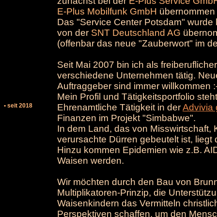
zunächst bei der
E-Plus Service Gmb
E-Plus Mobilfunk GmbH
übernommen u
Das "Service Center Potsdam" wurde k
von der
SNT Deutschland AG
übernom
(offenbar das neue "Zauberwort" im 
Seit Mai 2007 bin ich als freiberufliche
verschiedene Unternehmen tätig. Neue
Auftraggeber sind immer willkommen :
Mein Profil und Tätigkeitsportfolio steh
• seit 2018
Ehrenamtliche Tätigkeit in der
Advivi
Finanzen im Projekt "Simbabwe".
In dem Land, das von Misswirtschaft,
verursachte Dürren gebeutelt ist, liegt
Hinzu kommen Epidemien wie z.B. AIDS
Waisen werden.
Wir möchten durch den Bau von Brun
Multiplikatoren-Prinzip, die Unterstüt
Waisenkindern das Vermitteln christl
Perspektiven schaffen, um den Mensche