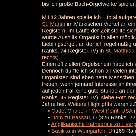
bis ich große Bach-Orgelwerke spiele
Mit 12 Jahren spielte ich – total aufge
St. Martin
im Märkischen Viertel an ein
Registern. Im Laufe der Zeit stellte si
wurde Aushilfs-Organist in allen mögli
Lieblingsorgel, an der ich regelmäßig ü
Ranks, 74 Register, IV) in
St. Matthias
rechts).
Einen offiziellen Orgelschein habe ich
Dennoch durfte ich schon an vielen int
Organisten sind eben nette Menschen (d
freuen, wenn jemand Interesse an ihrem
auf jeden Fall eine gute Stunde an der
Ranks, 49 Register, IV),
siehe Foto rec
Jahre her.
Weitere Highlights
waren z.
•
Cadet Chapel in West Point, USA
(
•
Dom zu Passau, D
(326 Ranks, 229
•
Anglikanische Kathedrale zu Liver
•
Basilika in Weingarten, D
(169 Rank