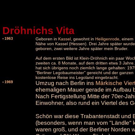
Dröhnichs Vita
• 1963
_
Geboren in
Kassel
, gewohnt in
Heiligenrode
, einem 
Nähe von Kassel (Hessen). Drei Jahre später wurd
geboren, zwei weitere Jahre später mein Bruder.
Auf dem ersten Bild ist Klein-Dröhnich ein paar Woc
zweiten ca. 8 Monate, auf dem dritten etwa 3 Jahr
hat sich übrigens noch ziemlich lange gehalten: 19
"Berliner Legobaumeister" gereicht und der ganzen 
kostenlose Reise ins Legoland eingebracht.
• 1969
Umzug nach Berlin ins
Märkische Viert
ehemaligen Mauer gerade im Aufbau b
Nach Fertigstellung Mitte der 70er-Jahr
Einwohner, also rund ein Viertel des 
Schön war diese Trabantenstadt und 
(besonders, wenn man vom "Ländle" 
waren groß, und der Berliner Norden 