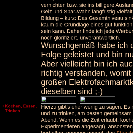
vernichten bzw. sie ins billigere Ausl
Geiz und Spar-Wahn langfristig Vielfalt,
Bildung – kurz: Das Gesamtniveau sin
kaum die Grundlage eines gut funktio
sein kann. Daher finde ich jede Werbun
noch glorifiziert, unverantwortlich.
Wunschgemäß habe ich de
Folge geleistet und bin n
Aber vielleicht bin ich au
richtig verstanden, womit
großen Elektrofachmarktke
dieselben sind ;-)
• Kochen, Essen,
Hierzu gibt's eher wenig zu sagen: Es
•
Trinken
und zu trinken, am besten gemeinsam
Abend. Wenn es die Zeit erlaubt, koche 
Experimentieren angesagt), ansonsten
herhalten, genauer gesagt, das
Steak