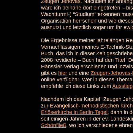
Zeugen Jehovas.
Nachdem ich anfängli
wäre ich beinahe dort eingetreten – bis
Wachtturm!-) "Studium" erkennen musste
Organisation herrschen und wie dies
ausnutzt und letztlich sogar um ihr ewi
Die Ergebnisse meiner jahrelangen Re
Vernachlässigen meines E-Technik-Stud
Buch, das ich in dieser Zeit geschriebe
2008 revidierte – Buch hat den Titel "D
Hänssler-Verlag erschienen und inzwi
gibt es
hier
und eine
Zeugen-Jehovas-
online verfügbar. Wer in dieses Thema
empfehle ich diese Links zum
Ausstieg
Nachdem ich das Kapitel "Zeugen Jeho
zur
Evangelisch-methodistischen Kirc
Erlöserkirche in Berlin-Tegel
, dann in 
seit einigen Jahren in der ev. Landeski
Schönfließ
, wo ich verschiedene ehrena