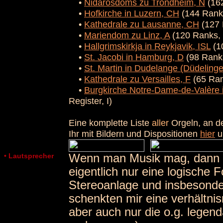
•
Nidarosdoms zu Trondheim, N
(162
•
Hofkirche in Luzern, CH
(144 Ranks
•
Kathedrale zu Lausanne, CH
(127 
•
Mariendom zu Linz, A
(120 Ranks, 
•
Hallgrimskirkja in Reykjavik, ISL
(10
•
St. Jacobi in Hamburg, D
(98 Ranks
•
St. Martin in Dudelange (Düdeling
•
Kathedrale zu Versailles, F
(65 Rank
•
Burgkirche Notre-Dame-de-Valère i
Register, I)
Eine komplette Liste
aller
Orgeln, an de
Ihr mit Bildern und Dispositionen
hier
u
• Lautsprecher
Wenn man Musik mag, dann is
eigentlich nur eine logische F
Stereoanlage und insbesonde
schenkten mir eine verhältnis
aber auch nur die o.g. lege