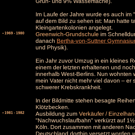
Grün- und 9% Wasserfläche).
Im Laufe der Jahre wurde es auch im "
auf dem Bild zu sehen ist: Man hatte
Kleingartenkolonien angelegt.
• 1969 - 1980
Greenwich-Grundschule
im Schnelldur
danach
Bertha-von-Suttner Gymnasi
und Physik).
Ein Jahr zuvor Umzug in ein kleines
einem der letzten erhaltenen und noch
innerhalb West-Berlins. Nun wohnten wi
mein Vater nicht mehr viel davon – er
schwerer Krebskrankheit.
In der Bildmitte stehen besagte Reihen
Klötzbecken.
• 1981 - 1982
Ausbildung zum
Verkäufer / Einzelha
"Nachwuchslaufbahn" verkürzt auf 1½
Köln. Dort zusammen mit anderen Nac
Deutschland dorthin versetzt worden w