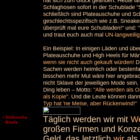
hat sich zum Glück geändert. Heute la
Schlaghosen sofort in der Schublade "S
schließlich sind Plateauschuhe und 
geschlechtsspezifisch wie z.B. Sneake
überprüft mal eure Schubladen!" und: "
und traut euch auch mal
UN-langweilig
Ein Beispiel: In einigen Läden und übe
Plateauschuhe und High Heels für Män
wenn sie nicht auch gekauft würden!
Da
Sachen werden heimlich oder bestenfal
bisschen mehr Mut wäre hier angebrac
nicht Sklave der jeweiligen Mode sein,
Ding leben – Motto:
"Alle werden als O
als Kopie".
Und die Leute können dann
Typ hat 'ne Meise, aber Rückenwind!"
• Dröhnichs
Täglich werden wir mit
W
•
Briefe
großen Firmen und Konze
Geld, das letztlich
wir
als