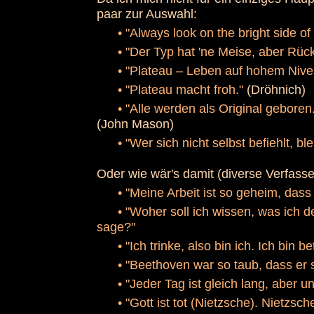
paar zur Auswahl:
•
"Always look on the bright side of 
•
"Der Typ hat 'ne Meise, aber Rü
•
"Plateau – Leben auf hohem Niv
•
"Plateau macht froh."
(Dröhnich)
•
"Alle werden als Original geboren
(John Mason)
•
"Wer sich nicht selbst befiehlt, bl
Oder wie wär's damit (diverse Verfasse
•
"Meine Arbeit ist so geheim, dass 
•
"Woher soll ich wissen, was ich d
sage?"
•
"Ich trinke, also bin ich. Ich bin b
•
"Beethoven war so taub, dass er s
•
"Jeder Tag ist gleich lang, aber un
•
"Gott ist tot (Nietzsche). Nietzsche 