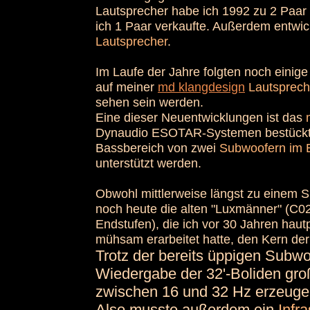
Lautsprecher habe ich 1992 zu 2 Paar
ich 1 Paar verkaufte. Außerdem entwic
Lautsprecher
.
Im Laufe der Jahre folgten noch einig
auf meiner
md klangdesign
Lautsprec
sehen sein werden.
Eine dieser Neuentwicklungen ist das
Dynaudio ESOTAR-Systemen bestück
Bassbereich von zwei
Subwoofern im 
unterstützt werden.
Obwohl mittlerweise längst zu einem S
noch heute die alten "Luxmänner" (C02
Endstufen), die ich vor 30 Jahren hau
mühsam erarbeitet hatte, den Kern der
• Lautsprecher
Trotz der bereits üppigen Subwo
Wiedergabe der 32'-Boliden gro
zwischen 16 und 32 Hz erzeugen
Also musste außerdem ein
Infr