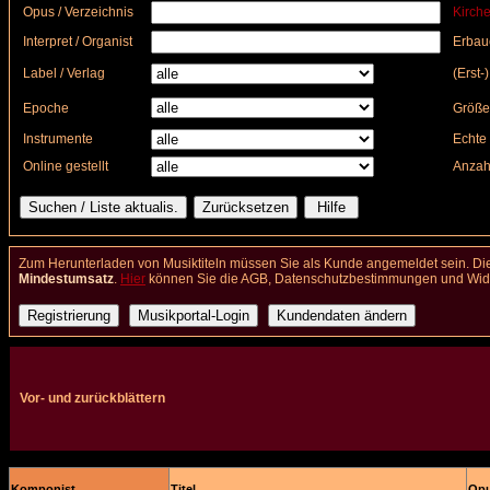
Opus / Verzeichnis
Kirche
Interpret / Organist
Erbau
Label / Verlag
(Erst-
Epoche
Größe
Instrumente
Echte 
Online gestellt
Anzah
Zum Herunterladen von Musiktiteln müssen Sie als Kunde angemeldet sein. Die
Mindestumsatz
.
Hier
können Sie die AGB, Datenschutzbestimmungen und Wider
Vor- und zurückblättern
Komponist
Titel
Opu