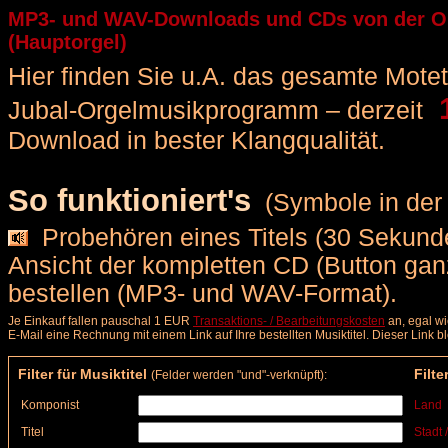
MP3- und WAV-Downloads und CDs von der Org
(Hauptorgel)
Hier finden Sie u.A. das gesamte Motette
1
Jubal-Orgelmusikprogramm – derzeit
Download in bester Klangqualität.
So funktioniert's
(Symbole in der 
Probehören eines Titels (30 Sekunde
Ansicht der kompletten CD (Button ga
bestellen (MP3- und WAV-Format).
Je Einkauf fallen pauschal 1 EUR
Transaktions- / Bearbeitungskosten
an, egal wi
E-Mail eine Rechnung mit einem Link auf Ihre bestellten Musiktitel. Dieser Link 
Filter für Musiktitel
Filte
(Felder werden "und"-verknüpft):
Komponist
Land
Titel
Stadt 