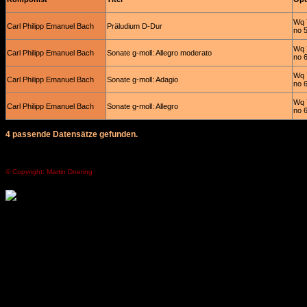
Wq 
Carl Philipp Emanuel Bach
Präludium D-Dur
no 
Wq 
Carl Philipp Emanuel Bach
Sonate g-moll: Allegro moderato
no 
Wq 
Carl Philipp Emanuel Bach
Sonate g-moll: Adagio
no 
Wq 
Carl Philipp Emanuel Bach
Sonate g-moll: Allegro
no 
4 passende Datensätze gefunden.
© Copyright: Martin Doering