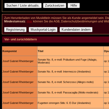
Zum Herunterladen von Musiktiteln müssen Sie als Kunde angemeldet sein. Die
Mindestumsatz
.
Hier
können Sie die AGB, Datenschutzbestimmungen und Wider
Vor- und zurückblättern
Komponist
Titel
Opus
Sonate No. 8, e-moll: Präludium und Fuge (Adagio,
Josef Gabriel Rheinberger
op 
Moderato)
Josef Gabriel Rheinberger
Sonate No. 8, e-moll: Intermezzo (Andantino)
op 
Josef Gabriel Rheinberger
Sonate No. 8, e-moll: Scherzoso (Allegro molto)
op 
Josef Gabriel Rheinberger
Sonate No. 8, e-moll: Passacaglia (Molto moderato)
op 
Josef Gabriel Rheinberger
Fugetten strengen Stils: 6. E-Dur (Andantino)
op 