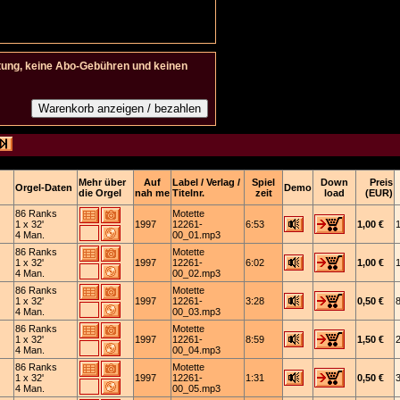
tung, keine Abo-Gebühren und keinen
Mehr über
Auf
Label / Verlag /
Spiel
Down
Preis
Orgel-Daten
Demo
die Orgel
nah me
Titelnr.
zeit
load
(EUR)
86 Ranks
Motette
1 x 32'
1997
12261-
6:53
1,00 €
4 Man.
00_01.mp3
86 Ranks
Motette
1 x 32'
1997
12261-
6:02
1,00 €
4 Man.
00_02.mp3
86 Ranks
Motette
1 x 32'
1997
12261-
3:28
0,50 €
4 Man.
00_03.mp3
86 Ranks
Motette
1 x 32'
1997
12261-
8:59
1,50 €
4 Man.
00_04.mp3
86 Ranks
Motette
1 x 32'
1997
12261-
1:31
0,50 €
4 Man.
00_05.mp3