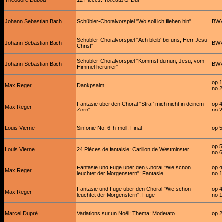
Théodore Dubois
12 Pièces: Toccata G-Dur
Johann Sebastian Bach
Schübler-Choralvorspiel "Wo soll ich fliehen hin"
BWV
Schübler-Choralvorspiel "Ach bleib' bei uns, Herr Jesu
Johann Sebastian Bach
BWV
Christ"
Schübler-Choralvorspiel "Kommst du nun, Jesu, vom
Johann Sebastian Bach
BWV
Himmel herunter"
op 
Max Reger
Dankpsalm
no 2
Fantasie über den Choral "Straf' mich nicht in deinem
op 
Max Reger
Zorn"
no 2
Louis Vierne
Sinfonie No. 6, h-moll: Final
op 
op 
Louis Vierne
24 Pièces de fantaisie: Carillon de Westminster
no 6
Fantasie und Fuge über den Choral "Wie schön
op 
Max Reger
leuchtet der Morgenstern": Fantasie
no 1
Fantasie und Fuge über den Choral "Wie schön
op 
Max Reger
leuchtet der Morgenstern": Fuge
no 1
Marcel Dupré
Variations sur un Noël: Thema: Moderato
op 