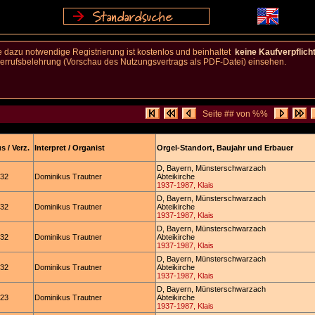
 dazu notwendige Registrierung ist kostenlos und beinhaltet
keine Kaufverpflich
rufsbelehrung (Vorschau des Nutzungsvertrags als PDF-Datei) einsehen.
Seite ## von %%
 / Verz.
Interpret / Organist
Orgel-Standort, Baujahr und Erbauer
D, Bayern, Münsterschwarzach
132
Dominikus Trautner
Abteikirche
1937-1987, Klais
D, Bayern, Münsterschwarzach
132
Dominikus Trautner
Abteikirche
1937-1987, Klais
D, Bayern, Münsterschwarzach
132
Dominikus Trautner
Abteikirche
1937-1987, Klais
D, Bayern, Münsterschwarzach
132
Dominikus Trautner
Abteikirche
1937-1987, Klais
D, Bayern, Münsterschwarzach
123
Dominikus Trautner
Abteikirche
1937-1987, Klais