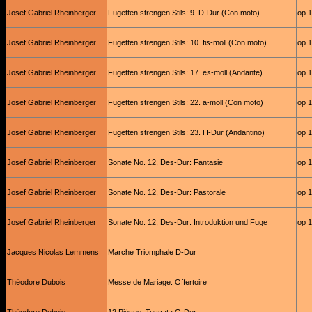
Josef Gabriel Rheinberger
Fugetten strengen Stils: 9. D-Dur (Con moto)
op 
Josef Gabriel Rheinberger
Fugetten strengen Stils: 10. fis-moll (Con moto)
op 
Josef Gabriel Rheinberger
Fugetten strengen Stils: 17. es-moll (Andante)
op 
Josef Gabriel Rheinberger
Fugetten strengen Stils: 22. a-moll (Con moto)
op 
Josef Gabriel Rheinberger
Fugetten strengen Stils: 23. H-Dur (Andantino)
op 
Josef Gabriel Rheinberger
Sonate No. 12, Des-Dur: Fantasie
op 
Josef Gabriel Rheinberger
Sonate No. 12, Des-Dur: Pastorale
op 
Josef Gabriel Rheinberger
Sonate No. 12, Des-Dur: Introduktion und Fuge
op 
Jacques Nicolas Lemmens
Marche Triomphale D-Dur
Théodore Dubois
Messe de Mariage: Offertoire