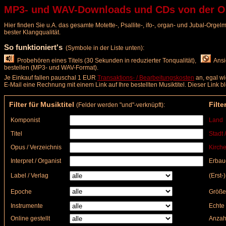
MP3- und WAV-Downloads und CDs von der Org
Hier finden Sie u.A. das gesamte Motette-, Psallite-, ifo-, organ- und Jubal-Org
bester Klangqualität.
So funktioniert's
(Symbole in der Liste unten):
Probehören eines Titels (30 Sekunden in reduzierter Tonqualität),
Ansic
bestellen (MP3- und WAV-Format).
Je Einkauf fallen pauschal 1 EUR
Transaktions- / Bearbeitungskosten
an, egal wi
E-Mail eine Rechnung mit einem Link auf Ihre bestellten Musiktitel. Dieser Link 
Filter für Musiktitel
Filte
(Felder werden "und"-verknüpft):
Komponist
Land
Titel
Stadt 
Opus / Verzeichnis
Kirche
Interpret / Organist
Erbau
Label / Verlag
(Erst-
Epoche
Größe
Instrumente
Echte 
Online gestellt
Anzah