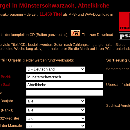
el in Münsterschwarzach, Abteikirche
11.450 Titel
elmusikprogramm – derzeit
als MP3- und WAV-Download in
ht der kompletten CD (Button ganz rechts),
Titel zum Download
e viele Titel / CDs bestellt werden. Sofort nach Zahlungseingang erhalten Sie per
bleibt eine Woche lang aktiv, innerhalb derer Sie die Musik auf Ihren PC herunterl
r für Orgeln
Sortierung 
(Felder werden "und"-verknüpft):
Sortieren nach
/ Bezirk
 / Saal
Überschrift ei
er
) Baujahr
Suchtext-Vergl
 (Ranks)
32'-Register
l der Manuale