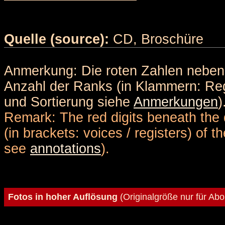
Quelle (source):
CD, Broschüre
Anmerkung: Die roten Zahlen nebe
Anzahl der Ranks (in Klammern: Reg
und Sortierung siehe
Anmerkungen
)
Remark: The red digits beneath the 
(in brackets: voices / registers) of 
see
annotations
).
Fotos in hoher Auflösung
(Originalgröße nur für Ab