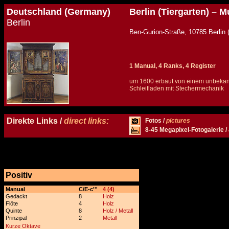
Deutschland (Germany)
Berlin (Tiergarten) –
Berlin
Ben-Gurion-Straße, 10785 
1 Manual, 4 Ranks, 4 Register
um 1600 erbaut von einem unbeka
Schleifladen mit Stechermechanik
Details und Disposition der Orgel / specification and stoplist of this organ
Direkte Links /
direct links:
Fotos /
pictures
8-45 Megapixel-Fotogalerie /
Positiv
x
Manual
C/E-c'''
4 (4)
Gedackt
8
Holz
Flöte
4
Holz
Quinte
8
Holz / Metall
Prinzipal
2
Metall
Kurze Oktave