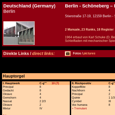
Deutschland (Germany)
Berlin - Schöneberg – 
Berlin
Stierstraße 17-19, 12159
2 Manuale, 23 Ranks, 18 Register
1964 erbaut von Karl Schuke (D, Ber
Schleifladen mit mechanischer Spiel
Details und Disposition der Orgel / specification and stoplist of this organ
Direkte Links /
direct links:
Fotos /
pictures
Hauptorgel
x
I. Hauptwerk
C-g'''
10 (7)
II. Rückpositiv
C-g''
Principal
8
Koppelflöte
8
Gedackt
8
Nachthorn
4
Oktave
4
Principal
2
Gemshorn
4
Quinte
1 1/3
Nassat
2 2/3
Cymbel
III
Oktave
2
Vox humana
8
Mixtur
IV
+ Tremulant