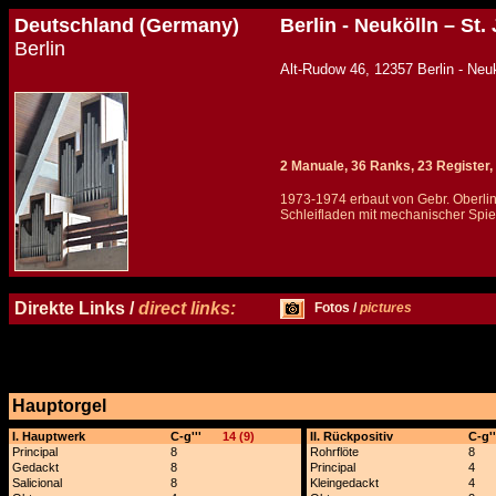
Deutschland (Germany)
Berlin - Neukölln – St
Berlin
Alt-Rudow 46, 12357 Ber
2 Manuale, 36 Ranks, 23 Register, 
1973-1974 erbaut von Gebr. Oberli
Schleifladen mit mechanischer Spiel
Details und Disposition der Orgel / specification and stoplist of this organ
Direkte Links /
direct links:
Fotos /
pictures
Hauptorgel
x
I. Hauptwerk
C-g'''
14 (9)
II. Rückpositiv
C-g''
Principal
8
Rohrflöte
8
Gedackt
8
Principal
4
Salicional
8
Kleingedackt
4