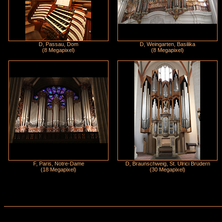
D, Passau, Dom
D, Weingarten, Basilika
(8 Megapixel)
(8 Megapixel)
F, Paris, Notre-Dame
D, Braunschweig, St. Ulrici Brüdern
(18 Megapixel)
(30 Megapixel)