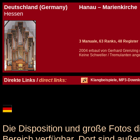
Deutschland (Germany)
Hanau – Marienkirche
Hessen
3 Manuale, 63 Ranks, 48 Register
2004 erbaut von Gerhard Grenzing 
Keine Schweller / Tremulanten an
Details und Disposition der Orgel / specification and stoplist of this organ
Direkte Links /
direct links:
Klangbeispiele, MP3-Downl
Die Disposition und große Fotos d
Bereich verfügbar. Dort sind auße