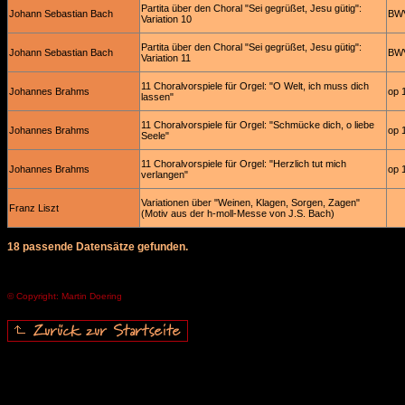
Partita über den Choral "Sei gegrüßet, Jesu gütig":
Johann Sebastian Bach
BW
Variation 10
Partita über den Choral "Sei gegrüßet, Jesu gütig":
Johann Sebastian Bach
BW
Variation 11
11 Choralvorspiele für Orgel: "O Welt, ich muss dich
Johannes Brahms
op 
lassen"
11 Choralvorspiele für Orgel: "Schmücke dich, o liebe
Johannes Brahms
op 
Seele"
11 Choralvorspiele für Orgel: "Herzlich tut mich
Johannes Brahms
op 
verlangen"
Variationen über "Weinen, Klagen, Sorgen, Zagen"
Franz Liszt
(Motiv aus der h-moll-Messe von J.S. Bach)
18 passende Datensätze gefunden.
© Copyright: Martin Doering