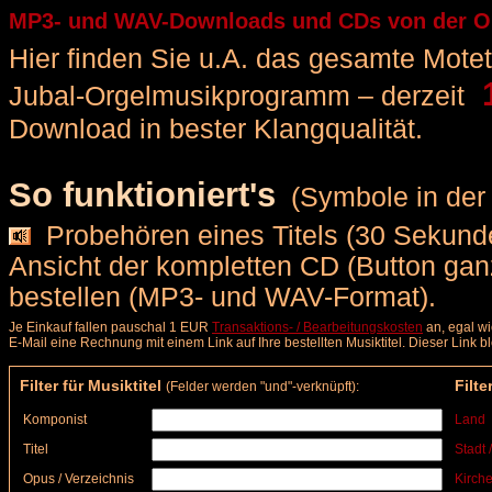
MP3- und WAV-Downloads und CDs von der Or
Hier finden Sie u.A. das gesamte Motette
1
Jubal-Orgelmusikprogramm – derzeit
Download in bester Klangqualität.
So funktioniert's
(Symbole in der 
Probehören eines Titels (30 Sekunde
Ansicht der kompletten CD (Button ga
bestellen (MP3- und WAV-Format).
Je Einkauf fallen pauschal 1 EUR
Transaktions- / Bearbeitungskosten
an, egal wi
E-Mail eine Rechnung mit einem Link auf Ihre bestellten Musiktitel. Dieser Link 
Filter für Musiktitel
Filte
(Felder werden "und"-verknüpft):
Komponist
Land
Titel
Stadt 
Opus / Verzeichnis
Kirche