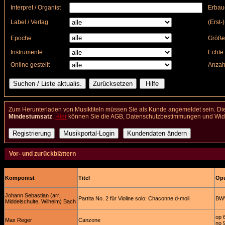
Interpret / Organist
Erbau
Label / Verlag
(Erst-
Epoche
Größe
Instrumente
Echte 
Online gestellt
Anzah
Zum Herunterladen von Musiktiteln müssen Sie als Kunde angemeldet sein. Die
Mindestumsatz
.
Hier
können Sie die AGB, Datenschutzbestimmungen und Wider
Vor- und zurückblättern
Komponist
Titel
Opu
Johann Sebastian (arr.
Partita No. 2 für Violine solo: Chaconne d-moll
BW
Middelschulte, Wilhelm) Bach
op 
Max Reger
Canzone
no 