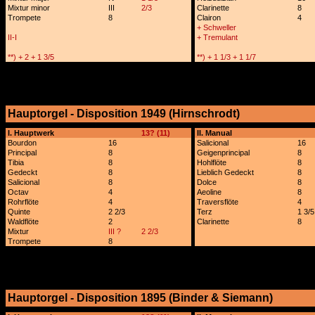
Mixtur minor
III
2/3
Clarinette
8
Trompete
8
Clairon
4
+ Schweller
II-I
+ Tremulant
**) + 2 + 1 3/5
**) + 1 1/3 + 1 1/7
Hauptorgel - Disposition 1949 (Hirnschrodt)
x
I. Hauptwerk
13? (11)
II. Manual
Bourdon
16
Salicional
16
Principal
8
Geigenprincipal
8
Tibia
8
Hohlflöte
8
Gedeckt
8
Lieblich Gedeckt
8
Salicional
8
Dolce
8
Octav
4
Aeoline
8
Rohrflöte
4
Traversflöte
4
Quinte
2 2/3
Terz
1 3/5
Waldflöte
2
Clarinette
8
Mixtur
III ?
2 2/3
Trompete
8
Hauptorgel - Disposition 1895 (Binder & Siemann)
x