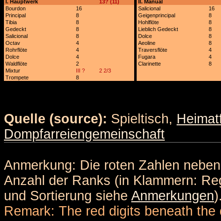
I. Hauptwerk
13? (11)
II. Manual
Bourdon
16
Salicional
16
Principal
8
Geigenprincipal
8
Tibia
8
Hohlflöte
8
Gedeckt
8
Lieblich Gedeckt
8
Salicional
8
Dolce
8
Octav
4
Aeoline
8
Rohrflöte
4
Traversflöte
4
Dolce
4
Fugara
4
Waldflöte
2
Clarinette
8
Mixtur
III ?
2 2/3
Trompete
8
Quelle (source):
Spieltisch,
Heimat
Dompfarreiengemeinschaft
Anmerkung: Die roten Zahlen nebe
Anzahl der Ranks (in Klammern: Reg
und Sortierung siehe
Anmerkungen
)
Remark: The red digits beneath the 