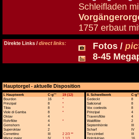
Schleifladen mi
Vorgängerorge
1757 erbaut mi
Details und Disposition der Orgel / specification and stoplist of this organ
Direkte Links /
direct links:
Fotos /
pic
8-45 Megapi
Hauptorgel - aktuelle Disposition
x
I. Hauptwerk
C-g'''
19 (12)
II. Schwellwerk
C-g''
Bourdon
16
*
Gedeckt
8
Prinzipal
8
*
Salicional
8
Tibia
8
*
Vox coelestis
8
Viole di Gamba
8
*
Prinzipal
4
Oktav
4
Traversflöte
4
Rohrflöte
4
*
Waldflöte
2
Gemshorn
4
Septemhörnle
III
Superoktav
2
Scharf
IV
Cornettino
III
2 2/3 **
Terzzimbel
III
Mixtur major
IV
1 1/3
Holzdulzian
16