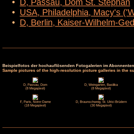
•
D, Passau, Dom St. Stephan
•
USA, Philadelphia, Macy's ('
•
D, Berlin, Kaiser-Wilhelm-Ge
Beispielfotos der hochauflösenden Fotogalerien im Abonnenten
Sample pictures of the high-resolution picture galleries in the s
D, Passau, Dom
D, Weingarten, Basilika
(8 Megapixel)
(8 Megapixel)
F, Paris, Notre-Dame
D, Braunschweig, St. Ulrici Brüdern
(18 Megapixel)
(30 Megapixel)