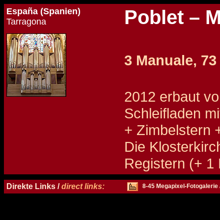
España (Spanien)
Poblet – M
Tarragona
3 Manuale, 73 
2012 erbaut vo
Schleifladen mi
+ Zimbelstern 
Die Klosterkir
Registern (+ 1
Details und Disposition der Orgel / specification and stoplist of this organ
Direkte Links /
direct links:
8-45 Megapixel-Fotogalerie 