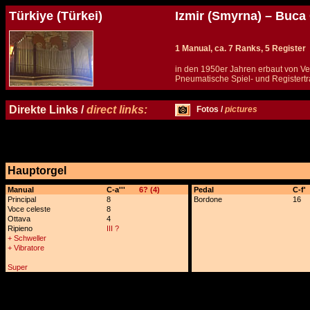
Türkiye (Türkei)
Izmir (Smyrna) – Buca
1 Manual, ca. 7 Ranks, 5 Register
in den 1950er Jahren erbaut von Veg
Pneumatische Spiel- und Registertr
Details und Disposition der Orgel / specification and stoplist of this organ
Direkte Links /
direct links:
Fotos /
pictures
Hauptorgel
x
Manual
C-a'''
6? (4)
Pedal
C-f'
Principal
8
Bordone
16
Voce celeste
8
Ottava
4
Ripieno
III ?
+ Schweller
+ Vibratore
Super