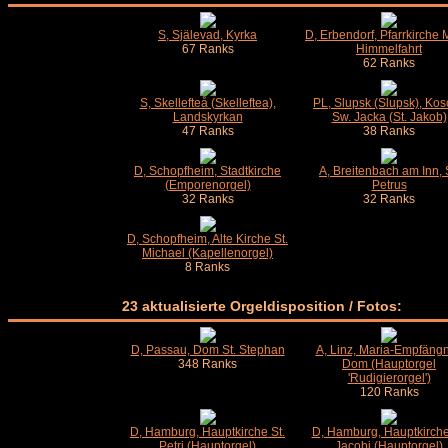
S, Själevad, Kyrka
D, Erbendorf, Pfarrkirche 
67 Ranks
Himmelfahrt
62 Ranks
S, Skellefteå (Skelleftea),
PL, Slupsk (Slupsk), Kos
Landskyrkan
Sw. Jacka (St. Jakob)
47 Ranks
38 Ranks
D, Schopfheim, Stadtkirche
A, Breitenbach am Inn, 
(Emporenorgel)
Petrus
32 Ranks
32 Ranks
D, Schopfheim, Alte Kirche St.
Michael (Kapellenorgel)
8 Ranks
23 aktualisierte Orgeldisposition / Fotos:
D, Passau, Dom St. Stephan
A, Linz, Maria-Empfängn
348 Ranks
Dom (Hauptorgel
'Rudigierorgel')
120 Ranks
D, Hamburg, Hauptkirche St.
D, Hamburg, Hauptkirche
Petri (Hauptorgel)
Jacobi (Hauptorgel)