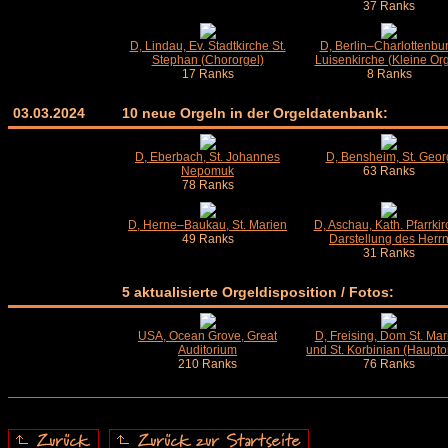
37 Ranks
D, Lindau, Ev. Stadtkirche St.
D, Berlin–Charlottenbur
Stephan (Chororgel)
Luisenkirche (Kleine Org
17 Ranks
8 Ranks
03.03.2024
10 neue Orgeln in der Orgeldatenbank:
D, Eberbach, St. Johannes
D, Bensheim, St. Geor
Nepomuk
63 Ranks
78 Ranks
D, Herne–Baukau, St. Marien
D, Aschau, Kath. Pfarrki
49 Ranks
Darstellung des Herr
31 Ranks
5 aktualisierte Orgeldisposition / Fotos:
USA, Ocean Grove, Great
D, Freising, Dom St. Mar
Auditorium
und St. Korbinian (Haupto
210 Ranks
76 Ranks