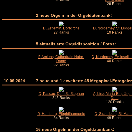
28 Ranks
2 neue Orgeln in der Orgeldatenbank:
D, Zettemin, Dorfkirche
D, Norderney, St. Ludge
27 Ranks
10 Ranks
5 aktualisierte Orgeldisposition / Fotos:
F, Amiens, Cathédrale Notre-
D, Norderney, Ev. Inselki
Dame
40 Ranks
92 Ranks
10.09.2024
7 neue und 1 erweiterte 45 Megapixel-Fotogaler
D, Passau, Dom St. Stephan
A, Linz, Maria-Empfängn
348 Ranks
Dom
120 Ranks
D, Hamburg, Elbphilharmonie
D, Strausberg, St. Mari
84 Ranks
49 Ranks
16 neue Orgeln in der Orgeldatenbank: