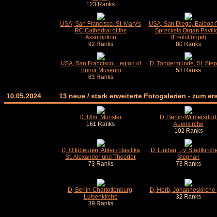
123 Ranks
USA, San Francisco, St. Mary's
USA, San Diego, Balboa P
RC Cathedral of the
Spreckels Organ Pavili
Assumption
(Freiluftorgel)
92 Ranks
80 Ranks
USA, San Francisco, Legion of
D, Tangermünde, St. Ste
Honor Museum
58 Ranks
63 Ranks
10.05.2024
13 neue / stark erweiterte Fotogalerien - zum 
D, Ulm, Münster
D, Berlin-Wilmersdorf
161 Ranks
Auenkirche
102 Ranks
D, Ottobeuren, Abtei - Basilika
D, Lindau, Ev. Stadtkirche
St. Alexander und Theodor
Stephan
73 Ranks
73 Ranks
D, Berlin-Charlottenburg,
D, Horb, Johanneskirche (
Luisenkirche
32 Ranks
39 Ranks