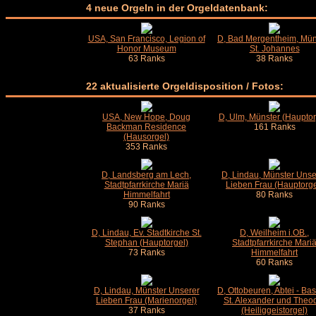
4 neue Orgeln in der Orgeldatenbank:
USA, San Francisco, Legion of
D, Bad Mergentheim, Mün
Honor Museum
St. Johannes
63 Ranks
38 Ranks
22 aktualisierte Orgeldisposition / Fotos:
USA, New Hope, Doug
D, Ulm, Münster (Hauptor
Backman Residence
161 Ranks
(Hausorgel)
353 Ranks
D, Landsberg am Lech,
D, Lindau, Münster Unse
Stadtpfarrkirche Mariä
Lieben Frau (Hauptorge
Himmelfahrt
80 Ranks
90 Ranks
D, Lindau, Ev. Stadtkirche St.
D, Weilheim i.OB.,
Stephan (Hauptorgel)
Stadtpfarrkirche Mari
73 Ranks
Himmelfahrt
60 Ranks
D, Lindau, Münster Unserer
D, Ottobeuren, Abtei - Bas
Lieben Frau (Marienorgel)
St. Alexander und Theo
37 Ranks
(Heiliggeistorgel)