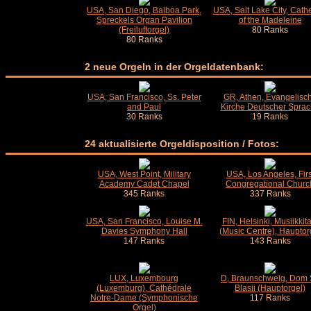
USA, San Diego, Balboa Park,
USA, Salt Lake City, Cath
Spreckels Organ Pavilion
of the Madeleine
(Freiluftorgel)
80 Ranks
80 Ranks
2 neue Orgeln in der Orgeldatenbank:
USA, San Francisco, Ss. Peter
GR, Athen, Evangelisc
and Paul
Kirche Deutscher Spra
30 Ranks
19 Ranks
24 aktualisierte Orgeldisposition / Fotos:
USA, West Point, Military
USA, Los Angeles, Firs
Academy Cadet Chapel
Congregational Churc
345 Ranks
337 Ranks
USA, San Francisco, Louise M.
FIN, Helsinki, Musiikkit
Davies Symphony Hall
(Music Centre), Hauptor
147 Ranks
143 Ranks
LUX, Luxembourg
D, Braunschweig, Dom 
(Luxemburg), Cathédrale
Blasii (Hauptorgel)
Notre-Dame (Symphonische
117 Ranks
Orgel)