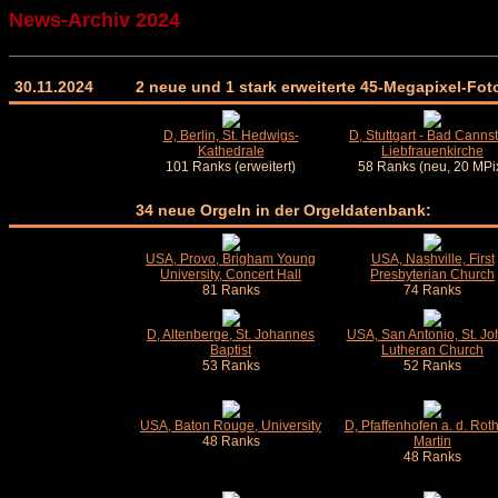
News-Archiv 2024
30.11.2024
2 neue und 1 stark erweiterte 45-Megapixel-Foto
D, Berlin, St. Hedwigs-
D, Stuttgart - Bad Cannst
Kathedrale
Liebfrauenkirche
101 Ranks (erweitert)
58 Ranks (neu, 20 MPi
34 neue Orgeln in der Orgeldatenbank:
USA, Provo, Brigham Young
USA, Nashville, First
University, Concert Hall
Presbyterian Church
81 Ranks
74 Ranks
D, Altenberge, St. Johannes
USA, San Antonio, St. Jo
Baptist
Lutheran Church
53 Ranks
52 Ranks
USA, Baton Rouge, University
D, Pfaffenhofen a. d. Roth,
48 Ranks
Martin
48 Ranks