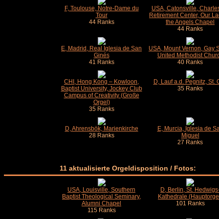
F, Toulouse, Notre-Dame du
USA, Catonsville, Charle
Tour
Retirement Center, Our La
44 Ranks
the Angels Chapel
44 Ranks
E, Madrid, Real Iglesia de San
USA, Mount Vernon, Gay S
Ginés
United Methodist Chur
41 Ranks
40 Ranks
CHI, Hong Kong – Kowloon,
D, Lauf a.d. Pegnitz, St. 
Baptist University, Jockey Club
35 Ranks
Campus of Creativity (Große
Orgel)
35 Ranks
D, Ahrensbök, Marienkirche
E, Murcia, Iglesia de S
28 Ranks
Miguel
27 Ranks
11 aktualisierte Orgeldisposition / Fotos:
USA, Louisville, Southern
D, Berlin, St. Hedwigs
Baptist Theological Seminary,
Kathedrale (Hauptorge
Alumni Chapel
101 Ranks
115 Ranks