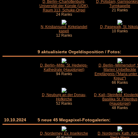
D, Berlin–Charlottenburg,
D, Potsdam, Garnisonkir
Universität der Künste (UDK),
Turmkapelle
Raum 313, Schuke-Orgel
21 Ranks
24 Ranks
N, Kristiansund, Kirkelandet
D, Pasewalk, St. Nikol
kapell
10 Ranks
12 Ranks
9 aktualisierte Orgeldisposition / Fotos:
D, Berlin–Mitte, St. Hedwigs-
D, Berlin–Wilmersdorf, S
Kathedrale (Hauptorgel)
Marien Unbefleckte
94 Ranks
Empfängnis ("Maria unter
Kreuz")
66 Ranks
D, Neuburg an der Donau,
D, Kall–Steinfeld, Klosterk
Hofkirche
Basilika St. Potentius
52 Ranks
(Hauptorgel)
48 Ranks
10.10.2024
5 neue 45 Megapixel-Fotogalerien:
D, Norderney, Ev. Inselkirche
D, Norderney, Kath. Kir
40 Ranks
Stella Maris