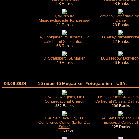
98 Ranks
98 Ranks
D, Würzburg,
F, Amiens, Cathédrale No
Musikhochschule, Konzertsaal
Dame
81 Ranks
78 Ranks
A, Hopfgarten im Brixental, St.
D, Alzey, Nikolaikirch
Jakob und St. Leonhard
62 Ranks
66 Ranks
D, Strausberg, St. Marien
D, Basedow, Dorfkirch
49 Ranks
46 Ranks
08.08.2024
15 neue 45 Megapixel-Fotogalerien - USA:
USA, Los Angeles, First
USA, Garden Grove, Chr
Congregational Church
Cathedral ('Crystal Cathed
337 Ranks
266 Ranks
USA, Salt Lake City, LDS
USA, San Francisco, Gr
Conference Center (Latter-Day
Episcopal Cathedral
Saints)
125 Ranks
130 Ranks