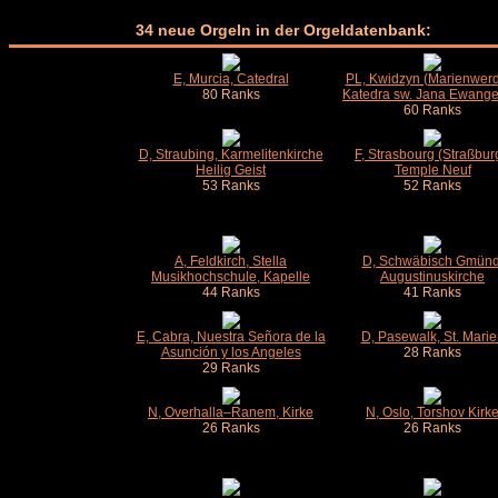
34 neue Orgeln in der Orgeldatenbank:
E, Murcia, Catedral
PL, Kwidzyn (Marienwerd
80 Ranks
Katedra sw. Jana Ewangel
60 Ranks
D, Straubing, Karmelitenkirche
F, Strasbourg (Straßbur
Heilig Geist
Temple Neuf
53 Ranks
52 Ranks
A, Feldkirch, Stella
D, Schwäbisch Gmünd
Musikhochschule, Kapelle
Augustinuskirche
44 Ranks
41 Ranks
E, Cabra, Nuestra Señora de la
D, Pasewalk, St. Marie
Asunción y los Angeles
28 Ranks
29 Ranks
N, Overhalla–Ranem, Kirke
N, Oslo, Torshov Kirk
26 Ranks
26 Ranks